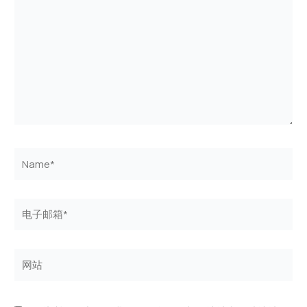
此
输
入...
Name*
电
子
邮
箱
网
*
站