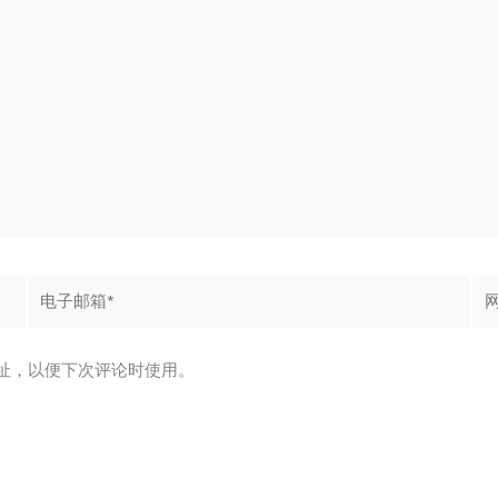
电
网
子
站
邮
箱
址，以便下次评论时使用。
*