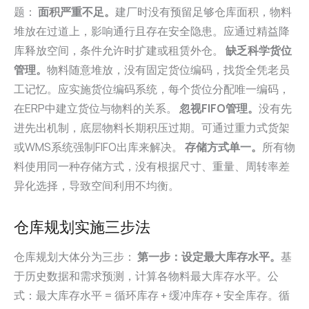
题：
面积严重不足。
建厂时没有预留足够仓库面积，物料
堆放在过道上，影响通行且存在安全隐患。应通过精益降
库释放空间，条件允许时扩建或租赁外仓。
缺乏科学货位
管理。
物料随意堆放，没有固定货位编码，找货全凭老员
工记忆。应实施货位编码系统，每个货位分配唯一编码，
在ERP中建立货位与物料的关系。
忽视FIFO管理。
没有先
进先出机制，底层物料长期积压过期。可通过重力式货架
或WMS系统强制FIFO出库来解决。
存储方式单一。
所有物
料使用同一种存储方式，没有根据尺寸、重量、周转率差
异化选择，导致空间利用不均衡。
仓库规划实施三步法
仓库规划大体分为三步：
第一步：设定最大库存水平。
基
于历史数据和需求预测，计算各物料最大库存水平。公
式：最大库存水平 = 循环库存 + 缓冲库存 + 安全库存。循