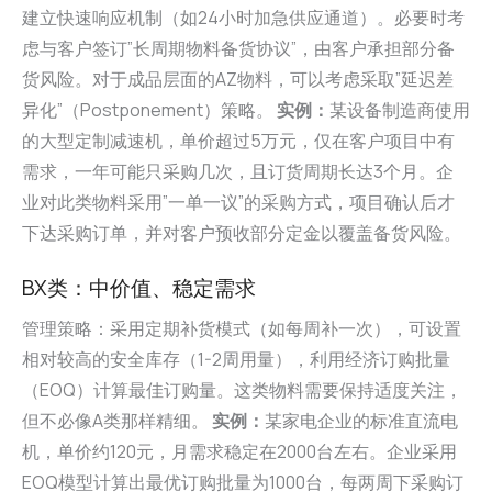
建立快速响应机制（如24小时加急供应通道）。必要时考
虑与客户签订”长周期物料备货协议”，由客户承担部分备
货风险。对于成品层面的AZ物料，可以考虑采取”延迟差
异化”（Postponement）策略。
实例：
某设备制造商使用
的大型定制减速机，单价超过5万元，仅在客户项目中有
需求，一年可能只采购几次，且订货周期长达3个月。企
业对此类物料采用”一单一议”的采购方式，项目确认后才
下达采购订单，并对客户预收部分定金以覆盖备货风险。
BX类：中价值、稳定需求
管理策略：采用定期补货模式（如每周补一次），可设置
相对较高的安全库存（1-2周用量），利用经济订购批量
（EOQ）计算最佳订购量。这类物料需要保持适度关注，
但不必像A类那样精细。
实例：
某家电企业的标准直流电
机，单价约120元，月需求稳定在2000台左右。企业采用
EOQ模型计算出最优订购批量为1000台，每两周下采购订