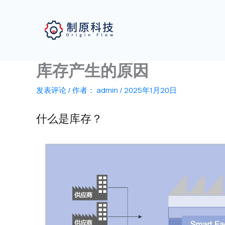
跳
至
内
容
库存产生的原因
发表评论
/ 作者：
admin
/
2025年1月20日
什么是库存？