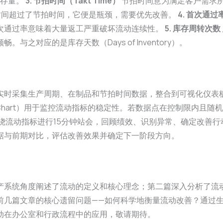
库存量。
3. 节拍时间（Takt Time）
节拍时间意为满足客户需求所
时间超过了节拍时间，它便是瓶颈，需要优先改善。
4. 首次通过
次通过率意味着大量返工严重破坏流动连续性。
5. 库存周转次数
对应的是库存天数（Days of Inventory）。
实时采集生产周期、在制品和节拍时间数据，整合到可视化仪表
ol Chart）用于监控流动指标的稳定性。若数据点在控制限内
绕流动指标进行15分钟站会，回顾绩效、识别异常、确定改善
据与前期对比，评估改善效果并确定下一阶段方向。
产系统角度阐述了流动的定义和核心理念；第二篇深入分析了流
前几篇文章的核心遗留问题——如何科学地衡量流动改善？通过
动在办公室和行政流程中的应用，敬请期待。