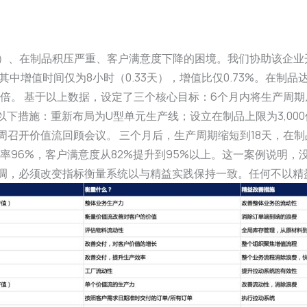
天）、在制品积压严重、客户满意度下降的困境。我们协助该企业
中增值时间仅为8小时（0.33天），增值比仅0.73%。在制品达
值的45倍。 基于以上数据，设定了三个核心目标：6个月内将生产周期从4
了以下措施：重新布局为U型单元生产线；设立在制品上限为3,0
周召开价值流回顾会议。 三个月后，生产周期缩短到18天，在制品
通过率96%，客户满意度从82%提升到95%以上。这一案例说
强调，必须改变指标衡量系统以与精益实践保持一致。任何不以精