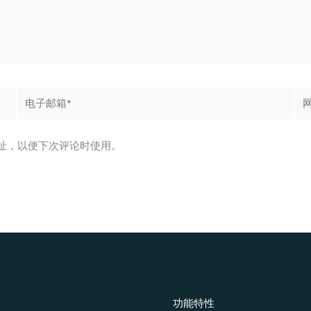
电
网
子
站
邮
箱
址，以便下次评论时使用。
*
功能特性